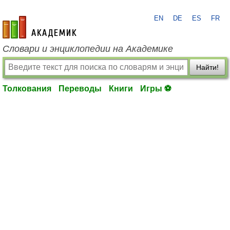
EN
DE
ES
FR
academic.ru
Словари и энциклопедии на Академике
Найти!
Толкования
Переводы
Книги
Игры ⚽