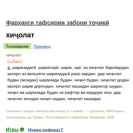
Фарҳанги тафсирии забони тоҷикӣ
хиҷолат
Толкование
Перевод
хиҷолат
[خجالت]
а.
шармзадагӣ, шармсорӣ, шарм, ҳаё; аз хиҷолат баровардан
касеро аз вазъияти шармзадагӣ раҳо кардан; дар хиҷолат
будан (мондан) шармзада будан, хиҷил будан; хиҷолат додан
касеро шарм дорондан; хиҷолат кашидан шармсор шудан,
хиҷил ва шармзада будан аз рафтор ва кирдори хеш; дар
хиҷолат мондан хиҷил шудан, хиҷолат кашидан
Толковый словарь таджикского языка (в 2 томах). — Душанбе, НИИ языка и
литературы им. Рудаки
.
Под редакцией Сайфиддина Назарзода
.
2008
.
Игры ⚽
Нужен реферат?