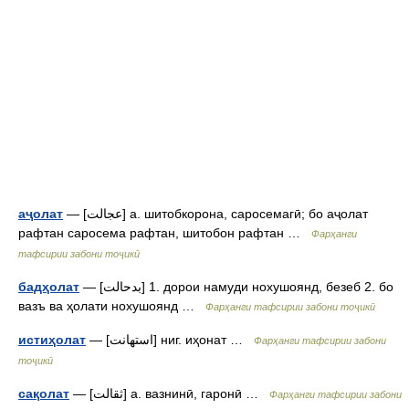
аҷолат
— [عجالت] а. шитобкорона, саросемагӣ; бо аҷолат
рафтан саросема рафтан, шитобон рафтан …
Фарҳанги
тафсирии забони тоҷикӣ
бадҳолат
— [بدحالت] 1. дорои намуди нохушоянд, безеб 2. бо
вазъ ва ҳолати нохушоянд …
Фарҳанги тафсирии забони тоҷикӣ
истиҳолат
— [استهانت] ниг. иҳонат …
Фарҳанги тафсирии забони
тоҷикӣ
сақолат
— [ثقالت] а. вазнинӣ, гаронӣ …
Фарҳанги тафсирии забони