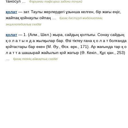
таносул …
Фарҳанги тафсирии забони тоҷикӣ
қолат
— зат. Таулы жерлердегі ұзынша келген, бір жағы еңіс,
жайпақ қойнаулы ойпаң …
Қазақ дәстүрлі мәдениетінің
энциклопедиялық сөздігі
қолат
— 1. (Алм., Шел.) жыра, сайдың қолтығы. Сонау сайдың
қ о л а т ы н д а жылқылар бар. Өзі тіктеу ғана қ о л а т болғанда
қойтастары бар екен (М. Әу., Өск. өрк., 171). Ар жағында тар қ о
л а т т а шашырай жайылып қой жатыр (Ә. Кекіл., Құс қан., 253)
…
Қазақ тілінің аймақтық сөздігі