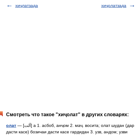
хиҷлатзада
хиҷолатзада
Смотреть что такое "хиҷолат" в других словарях:
олат
— [آلت] а 1. асбоб, анҷом 2. маҷ. восита; олат шудан (дар
дасти касе) бозичаи дасти касе гардидан 3. узв, андом; узви