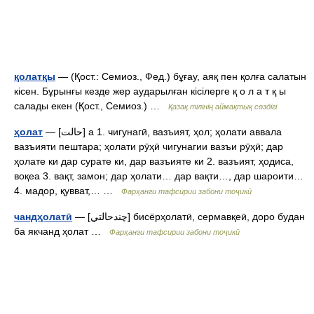
қолатқы
— (Қост.: Семиоз., Фед.) бұғау, аяқ пен қолға салатын
кісен. Бұрынғы кезде жер аударылған кісілерге қ о л а т қ ы
салады екен (Қост., Семиоз.) …
Қазақ тілінің аймақтық сөздігі
ҳолат
— [حالت] а 1. чигунагӣ, вазъият, ҳол; ҳолати аввала
вазъияти пештара; ҳолати рӯҳӣ чигунагии вазъи рӯҳӣ; дар
ҳолате ки дар сурате ки, дар вазъияте ки 2. вазъият, ҳодиса,
воқеа 3. вақт, замон; дар ҳолати… дар вақти…, дар шароити…
4. мадор, қувват,… …
Фарҳанги тафсирии забони тоҷикӣ
чандҳолатӣ
— [چندحالتي] бисёрҳолатӣ, сермавқеӣ, доро будан
ба якчанд ҳолат …
Фарҳанги тафсирии забони тоҷикӣ